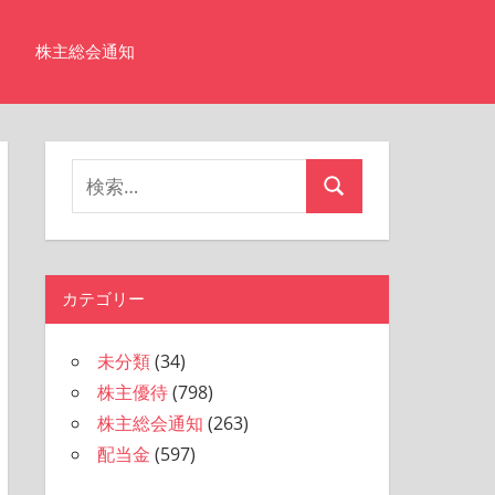
株主総会通知
検
検
索
索
対
象:
カテゴリー
未分類
(34)
株主優待
(798)
株主総会通知
(263)
配当金
(597)