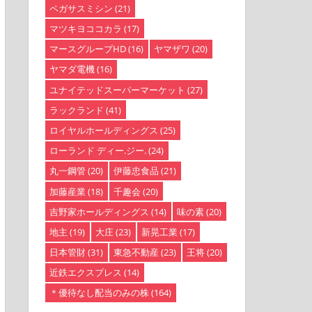
ペガサスミシン
(21)
マツキヨココカラ
(17)
マースグループHD
(16)
ヤマザワ
(20)
ヤマダ電機
(16)
ユナイテッドスーパーマーケット
(27)
ラックランド
(41)
ロイヤルホールディングス
(25)
ローランド ディー.ジー.
(24)
丸一鋼管
(20)
伊藤忠食品
(21)
加藤産業
(18)
千趣会
(20)
吉野家ホールディングス
(14)
味の素
(20)
地主
(19)
大庄
(23)
新晃工業
(17)
日本管財
(31)
東急不動産
(23)
王将
(20)
近鉄エクスプレス
(14)
＊優待なし配当のみの株
(164)