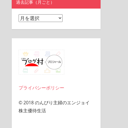
過去記事（月ごと）
過
去
記
事
（月
ご
と）
プライバシーポリシー
© 2018 のんびり主婦のエンジョイ
株主優待生活