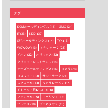
タグ
DCMホールディングス
(18)
GMO
(24)
JT
(33)
KDDI
(37)
SFPホールディングス
(14)
TYK
(13)
WOWOW
(13)
すかいらーく
(23)
イオン
(22)
オリックス
(32)
クリエイトレストランツ
(14)
ケーズホールディングス
(16)
コメリ
(24)
コロワイド
(23)
サンドラッグ
(21)
スクロール
(14)
タカラレーベン
(15)
ドトール・日レスHD
(20)
ファンケル
(25)
フェリシモ
(17)
プレナス
(18)
プロネクサス
(19)