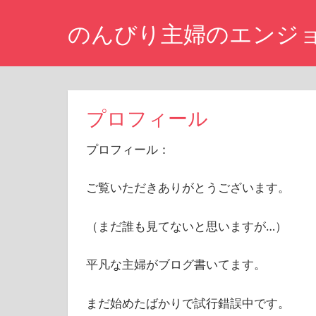
コ
のんびり主婦のエンジ
ン
テ
仕
ン
事
ツ
を
辞
へ
プロフィール
め
ス
た
プロフィール：
キ
専
業
ッ
主
ご覧いただきありがとうございます。
プ
婦
が
（まだ誰も見てないと思いますが…）
株
主
優
平凡な主婦がブログ書いてます。
待
生
まだ始めたばかりで試行錯誤中です。
活