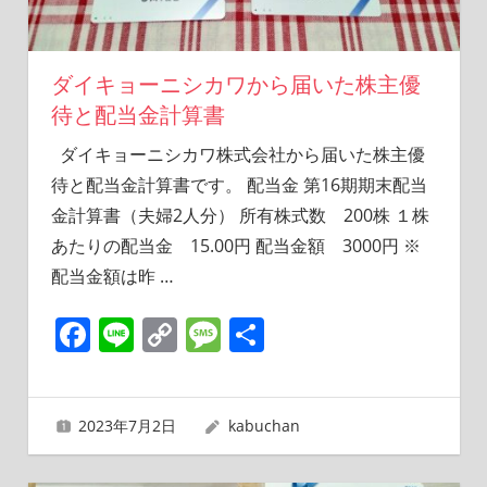
活
を
楽
ダイキョーニシカワから届いた株主優
し
待と配当金計算書
む
ブ
ダイキョーニシカワ株式会社から届いた株主優
ロ
待と配当金計算書です。 配当金 第16期期末配当
グ
金計算書（夫婦2人分） 所有株式数 200株 １株
あたりの配当金 15.00円 配当金額 3000円 ※
配当金額は昨
…
Facebook
Line
Copy
Message
共
Link
有
2023年7月2日
kabuchan