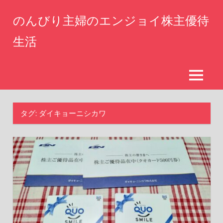
コ
のんびり主婦のエンジョイ株主優待
ン
テ
生活
ン
仕
ツ
事
へ
を
MENU
辞
ス
め
キ
た
タグ:
ダイキョーニシカワ
ッ
専
業
プ
主
婦
が
株
主
優
待
生