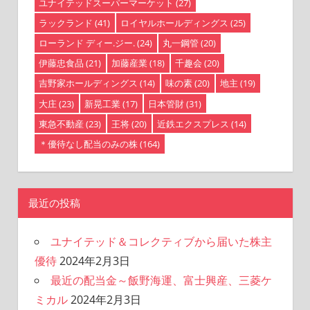
ユナイテッドスーパーマーケット
(27)
ラックランド
(41)
ロイヤルホールディングス
(25)
ローランド ディー.ジー.
(24)
丸一鋼管
(20)
伊藤忠食品
(21)
加藤産業
(18)
千趣会
(20)
吉野家ホールディングス
(14)
味の素
(20)
地主
(19)
大庄
(23)
新晃工業
(17)
日本管財
(31)
東急不動産
(23)
王将
(20)
近鉄エクスプレス
(14)
＊優待なし配当のみの株
(164)
最近の投稿
ユナイテッド＆コレクティブから届いた株主
優待
2024年2月3日
最近の配当金～飯野海運、富士興産、三菱ケ
ミカル
2024年2月3日