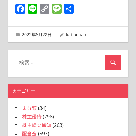
Facebook
Line
Copy
Message
共
Link
有
2022年6月28日
kabuchan
検
検
索
索
対
象:
カテゴリー
未分類
(34)
株主優待
(798)
株主総会通知
(263)
配当金
(597)