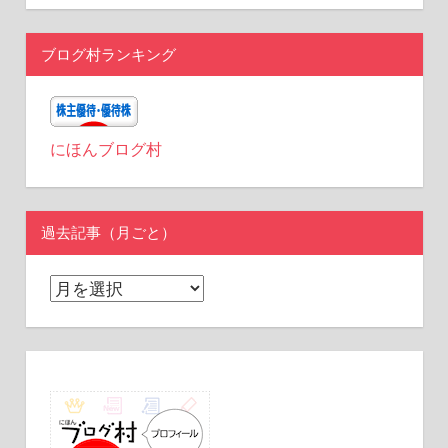
ブログ村ランキング
にほんブログ村
過去記事（月ごと）
過
去
記
事
（月
ご