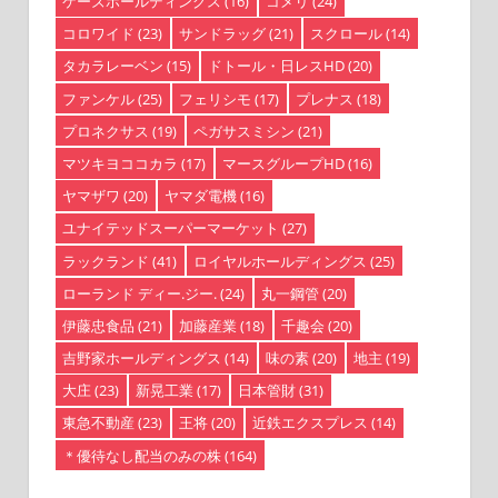
ケーズホールディングス
(16)
コメリ
(24)
コロワイド
(23)
サンドラッグ
(21)
スクロール
(14)
タカラレーベン
(15)
ドトール・日レスHD
(20)
ファンケル
(25)
フェリシモ
(17)
プレナス
(18)
プロネクサス
(19)
ペガサスミシン
(21)
マツキヨココカラ
(17)
マースグループHD
(16)
ヤマザワ
(20)
ヤマダ電機
(16)
ユナイテッドスーパーマーケット
(27)
ラックランド
(41)
ロイヤルホールディングス
(25)
ローランド ディー.ジー.
(24)
丸一鋼管
(20)
伊藤忠食品
(21)
加藤産業
(18)
千趣会
(20)
吉野家ホールディングス
(14)
味の素
(20)
地主
(19)
大庄
(23)
新晃工業
(17)
日本管財
(31)
東急不動産
(23)
王将
(20)
近鉄エクスプレス
(14)
＊優待なし配当のみの株
(164)