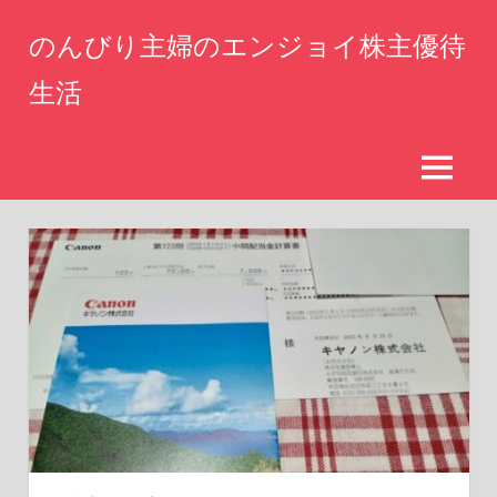
コ
のんびり主婦のエンジョイ株主優待
ン
テ
生活
ン
仕
ツ
事
へ
を
MENU
辞
ス
め
キ
た
ッ
専
業
プ
主
婦
が
株
主
優
待
生