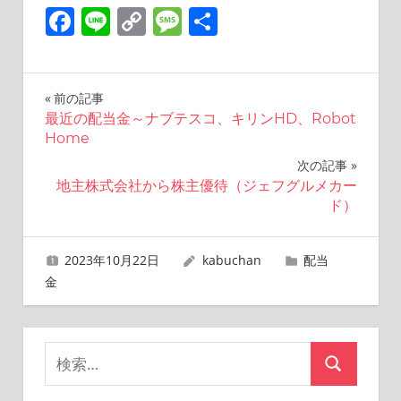
Facebook
Line
Copy
Message
共
Link
有
投
前の記事
最近の配当金～ナブテスコ、キリンHD、Robot
稿
Home
ナ
次の記事
地主株式会社から株主優待（ジェフグルメカー
ビ
ド）
ゲ
2023年10月22日
kabuchan
配当
ー
金
シ
ョ
検
検
ン
索