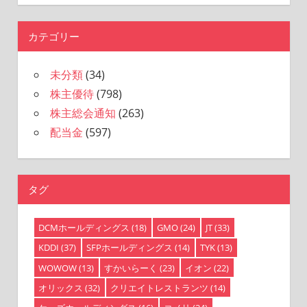
索
対
象:
カテゴリー
未分類
(34)
株主優待
(798)
株主総会通知
(263)
配当金
(597)
タグ
DCMホールディングス
(18)
GMO
(24)
JT
(33)
KDDI
(37)
SFPホールディングス
(14)
TYK
(13)
WOWOW
(13)
すかいらーく
(23)
イオン
(22)
オリックス
(32)
クリエイトレストランツ
(14)