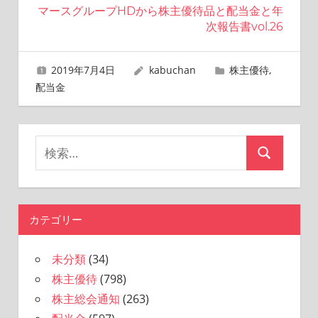
ナ
マースグループHDから株主優待品と配当金と年
ビ
次報告書vol.26
ゲ
2019年7月4日
kabuchan
株主優待
,
ー
配当金
シ
ョ
検
検
ン
索
索
対
象:
カテゴリー
未分類
(34)
株主優待
(798)
株主総会通知
(263)