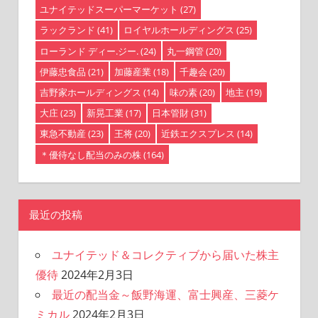
ユナイテッドスーパーマーケット
(27)
ラックランド
(41)
ロイヤルホールディングス
(25)
ローランド ディー.ジー.
(24)
丸一鋼管
(20)
伊藤忠食品
(21)
加藤産業
(18)
千趣会
(20)
吉野家ホールディングス
(14)
味の素
(20)
地主
(19)
大庄
(23)
新晃工業
(17)
日本管財
(31)
東急不動産
(23)
王将
(20)
近鉄エクスプレス
(14)
＊優待なし配当のみの株
(164)
最近の投稿
ユナイテッド＆コレクティブから届いた株主
優待
2024年2月3日
最近の配当金～飯野海運、富士興産、三菱ケ
ミカル
2024年2月3日