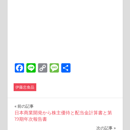
Facebook
Line
Copy
Message
共
Link
有
伊藤忠食品
投
前の記事
日本商業開発から株主優待と配当金計算書と第
稿
19期年次報告書
次の記事