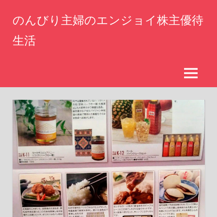
コ
のんびり主婦のエンジョイ株主優待
ン
テ
生活
ン
仕
ツ
事
へ
を
MENU
辞
ス
め
キ
た
ッ
専
業
プ
主
婦
が
株
主
優
待
生