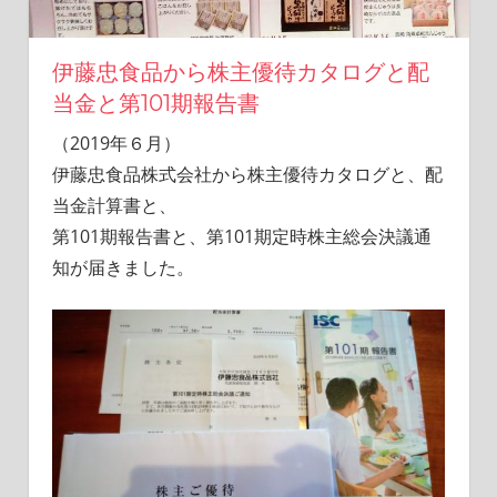
活
を
楽
伊藤忠食品から株主優待カタログと配
し
当金と第101期報告書
む
ブ
（2019年６月）
ロ
伊藤忠食品株式会社から株主優待カタログと、配
グ
当金計算書と、
第101期報告書と、第101期定時株主総会決議通
知が届きました。