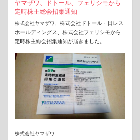
ヤマザワ、ドトール、フェリシモから
活
定時株主総会招集通知
を
楽
株式会社ドトール・日レス
株式会社ヤマザワ、
し
ホールディングス
、
株式会社フェリシモ
から
む
ブ
定時株主総会招集通知が届きました。
ロ
グ
株式会社ヤマザワ