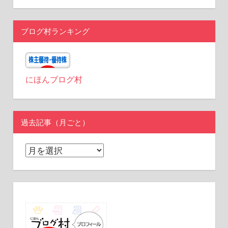
ブログ村ランキング
にほんブログ村
過去記事（月ごと）
過
去
記
事
（月
ご