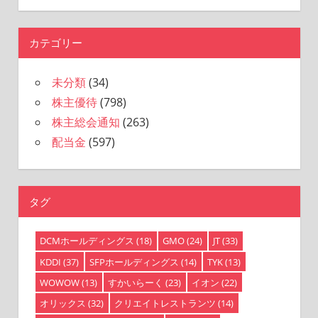
索
対
象:
カテゴリー
未分類
(34)
株主優待
(798)
株主総会通知
(263)
配当金
(597)
タグ
DCMホールディングス
(18)
GMO
(24)
JT
(33)
KDDI
(37)
SFPホールディングス
(14)
TYK
(13)
WOWOW
(13)
すかいらーく
(23)
イオン
(22)
オリックス
(32)
クリエイトレストランツ
(14)