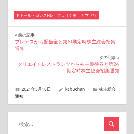
Link
有
ドトール・日レスHD
フェリシモ
ヤマザワ
投
前の記事
プレナスから配当金と第61期定時株主総会招集
稿
通知
ナ
次の記事
クリエイトレストランツから株主優待券と第24
ビ
期定時株主総会招集通知
ゲ
2021年5月18日
kabuchan
株主総会
ー
通知
シ
ョ
検
検
ン
索