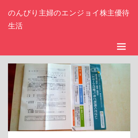
コ
のんびり主婦のエンジョイ株主優待
ン
テ
生活
ン
仕
ツ
事
へ
を
MENU
辞
ス
め
キ
た
ッ
専
業
プ
主
婦
が
株
主
優
待
生