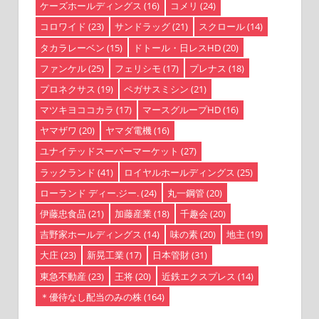
ケーズホールディングス
(16)
コメリ
(24)
コロワイド
(23)
サンドラッグ
(21)
スクロール
(14)
タカラレーベン
(15)
ドトール・日レスHD
(20)
ファンケル
(25)
フェリシモ
(17)
プレナス
(18)
プロネクサス
(19)
ペガサスミシン
(21)
マツキヨココカラ
(17)
マースグループHD
(16)
ヤマザワ
(20)
ヤマダ電機
(16)
ユナイテッドスーパーマーケット
(27)
ラックランド
(41)
ロイヤルホールディングス
(25)
ローランド ディー.ジー.
(24)
丸一鋼管
(20)
伊藤忠食品
(21)
加藤産業
(18)
千趣会
(20)
吉野家ホールディングス
(14)
味の素
(20)
地主
(19)
大庄
(23)
新晃工業
(17)
日本管財
(31)
東急不動産
(23)
王将
(20)
近鉄エクスプレス
(14)
＊優待なし配当のみの株
(164)