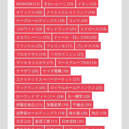
WOWOW
(13)
すかいらーく
(23)
イオン
(22)
オリックス
(32)
クリエイトレストランツ
(14)
ケーズホールディングス
(16)
コメリ
(24)
コロワイド
(23)
サンドラッグ
(21)
スクロール
(14)
タカラレーベン
(15)
ドトール・日レスHD
(20)
ファンケル
(25)
フェリシモ
(17)
プレナス
(18)
プロネクサス
(19)
ペガサスミシン
(21)
マツキヨココカラ
(17)
マースグループHD
(16)
ヤマザワ
(20)
ヤマダ電機
(16)
ユナイテッドスーパーマーケット
(27)
ラックランド
(41)
ロイヤルホールディングス
(25)
ローランド ディー.ジー.
(24)
丸一鋼管
(20)
伊藤忠食品
(21)
加藤産業
(18)
千趣会
(20)
吉野家ホールディングス
(14)
味の素
(20)
地主
(19)
大庄
(23)
新晃工業
(17)
日本管財
(31)