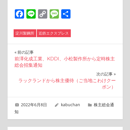
Facebook
Line
Copy
Message
共
Link
有
淀川製鋼所
近鉄エクスプレス
投
前の記事
前澤化成工業、KDDI、小松製作所から定時株主
稿
総会招集通知
ナ
次の記事
ラックランドから株主優待（ご当地こわけクー
ビ
ポン）
ゲ
2022年6月8日
kabuchan
株主総会通
ー
知
シ