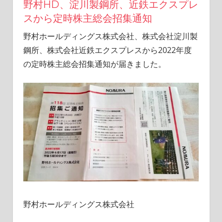
野村HD、淀川製鋼所、近鉄エクスプレ
活
スから定時株主総会招集通知
を
楽
野村ホールディングス株式会社、株式会社淀川製
し
鋼所、株式会社近鉄エクスプレスから2022年度
む
ブ
の定時株主総会招集通知が届きました。
ロ
グ
野村ホールディングス株式会社