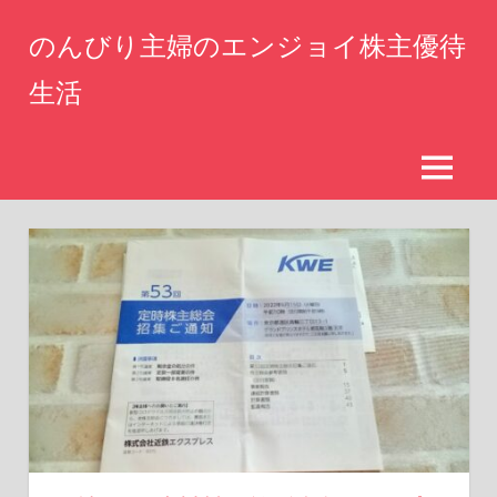
コ
のんびり主婦のエンジョイ株主優待
ン
テ
生活
ン
仕
ツ
事
へ
を
MENU
辞
ス
め
キ
た
ッ
専
業
プ
主
婦
が
株
主
優
待
生