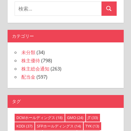
ョ
検
検
ン
索
索
対
象:
カテゴリー
未分類
(34)
株主優待
(798)
株主総会通知
(263)
配当金
(597)
タグ
DCMホールディングス
(18)
GMO
(24)
JT
(33)
KDDI
(37)
SFPホールディングス
(14)
TYK
(13)