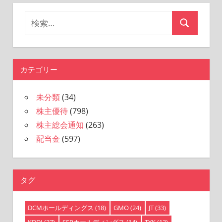
ョ
検
検
ン
索
索
対
象:
カテゴリー
未分類
(34)
株主優待
(798)
株主総会通知
(263)
配当金
(597)
タグ
DCMホールディングス
(18)
GMO
(24)
JT
(33)