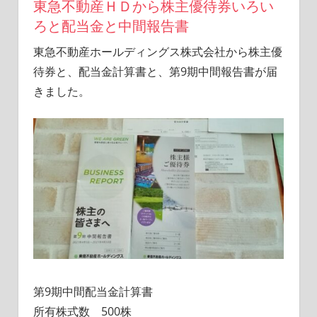
東急不動産ＨＤから株主優待券いろい
活
ろと配当金と中間報告書
を
楽
東急不動産ホールディングス株式会社から株主優
し
待券と、配当金計算書と、第9期中間報告書が届
む
ブ
きました。
ロ
グ
第9期中間配当金計算書
所有株式数 500株