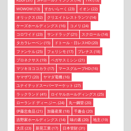
KDDI
(37)
SFPホールディングス
(14)
TYK
(13)
WOWOW
(13)
すかいらーく
(23)
イオン
(22)
オリックス
(32)
クリエイトレストランツ
(14)
ケーズホールディングス
(16)
コメリ
(24)
コロワイド
(23)
サンドラッグ
(21)
スクロール
(14)
タカラレーベン
(15)
ドトール・日レスHD
(20)
ファンケル
(25)
フェリシモ
(17)
プレナス
(18)
プロネクサス
(19)
ペガサスミシン
(21)
マツキヨココカラ
(17)
マースグループHD
(16)
ヤマザワ
(20)
ヤマダ電機
(16)
ユナイテッドスーパーマーケット
(27)
ラックランド
(41)
ロイヤルホールディングス
(25)
ローランド ディー.ジー.
(24)
丸一鋼管
(20)
伊藤忠食品
(21)
加藤産業
(18)
千趣会
(20)
吉野家ホールディングス
(14)
味の素
(20)
地主
(19)
大庄
(23)
新晃工業
(17)
日本管財
(31)