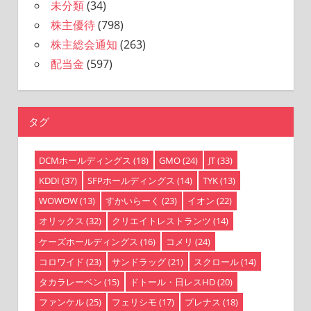
未分類
(34)
株主優待
(798)
株主総会通知
(263)
配当金
(597)
タグ
DCMホールディングス
(18)
GMO
(24)
JT
(33)
KDDI
(37)
SFPホールディングス
(14)
TYK
(13)
WOWOW
(13)
すかいらーく
(23)
イオン
(22)
オリックス
(32)
クリエイトレストランツ
(14)
ケーズホールディングス
(16)
コメリ
(24)
コロワイド
(23)
サンドラッグ
(21)
スクロール
(14)
タカラレーベン
(15)
ドトール・日レスHD
(20)
ファンケル
(25)
フェリシモ
(17)
プレナス
(18)