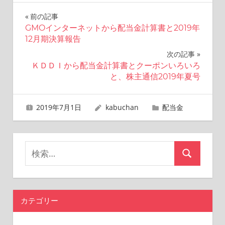
投
前の記事
GMOインターネットから配当金計算書と2019年
稿
12月期決算報告
ナ
次の記事
ＫＤＤＩから配当金計算書とクーポンいろいろ
ビ
と、株主通信2019年夏号
ゲ
2019年7月1日
kabuchan
配当金
ー
シ
検
ョ
検
索
ン
索
対
象:
カテゴリー