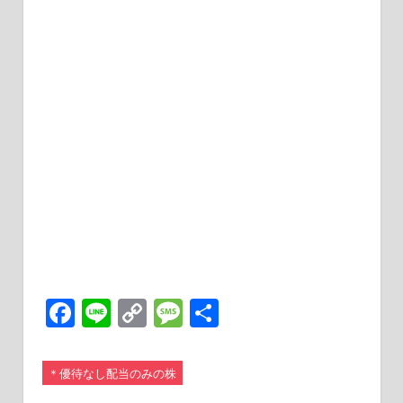
Facebook
Line
Copy
Message
共
Link
有
＊優待なし配当のみの株