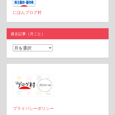
にほんブログ村
過去記事（月ごと）
過
去
記
事
（月
ご
と）
プライバシーポリシー