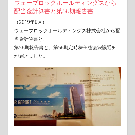
ウェーブロックホールディングスから
活
配当金計算書と第56期報告書
を
楽
（2019年6月）
し
ウェーブロックホールディングス株式会社から配
む
ブ
当金計算書と、
ロ
第56期報告書と、第56期定時株主総会決議通知
グ
が届きました。