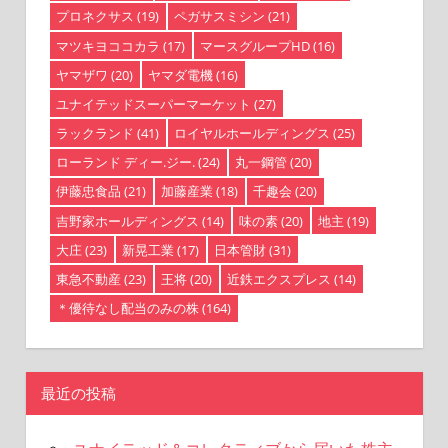
プロネクサス
(19)
ペガサスミシン
(21)
マツキヨココカラ
(17)
マースグループHD
(16)
ヤマザワ
(20)
ヤマダ電機
(16)
ユナイテッドスーパーマーケット
(27)
ラックランド
(41)
ロイヤルホールディングス
(25)
ローランド ディー.ジー.
(24)
丸一鋼管
(20)
伊藤忠食品
(21)
加藤産業
(18)
千趣会
(20)
吉野家ホールディングス
(14)
味の素
(20)
地主
(19)
大庄
(23)
新晃工業
(17)
日本管財
(31)
東急不動産
(23)
王将
(20)
近鉄エクスプレス
(14)
＊優待なし配当のみの株
(164)
最近の投稿