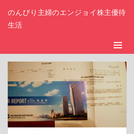
コ
のんびり主婦のエンジョイ株主優待
ン
テ
生活
ン
仕
ツ
事
へ
を
MENU
辞
ス
め
キ
た
ッ
専
業
プ
主
婦
が
株
主
優
待
生