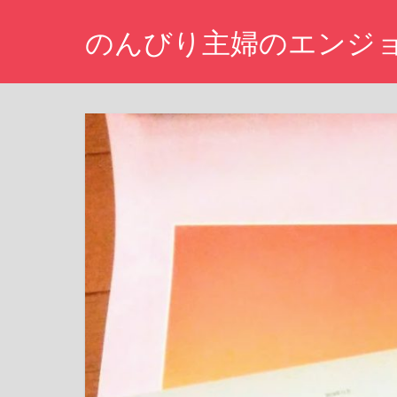
コ
のんびり主婦のエンジ
ン
テ
仕
ン
事
ツ
を
辞
へ
め
ス
た
キ
専
業
ッ
主
プ
婦
が
株
主
優
待
生
活