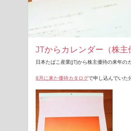
を
楽
し
む
ブ
ロ
グ
JTからカレンダー（株主
日本たばこ産業(JT)から株主優待の来年
8月に来た優待カタログ
で申し込んでいた