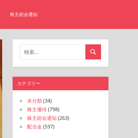
株主総会通知
検
検
索
索
対
象:
カテゴリー
未分類
(34)
株主優待
(798)
株主総会通知
(263)
配当金
(597)