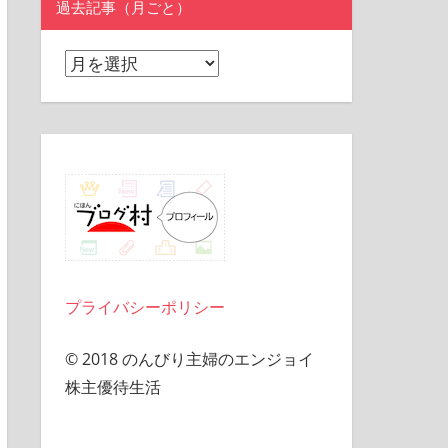
過去記事（月ごと）
過
去
記
事
（月
ご
と）
プライバシーポリシー
© 2018 のんびり主婦のエンジョイ
株主優待生活