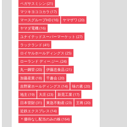
ペガサスミシン
(21)
マツキヨココカラ
(17)
マースグループHD
(16)
ヤマザワ
(20)
ヤマダ電機
(16)
ユナイテッドスーパーマーケット
(27)
ラックランド
(41)
ロイヤルホールディングス
(25)
ローランド ディー.ジー.
(24)
丸一鋼管
(20)
伊藤忠食品
(21)
加藤産業
(18)
千趣会
(20)
吉野家ホールディングス
(14)
味の素
(20)
地主
(19)
大庄
(23)
新晃工業
(17)
日本管財
(31)
東急不動産
(23)
王将
(20)
近鉄エクスプレス
(14)
＊優待なし配当のみの株
(164)