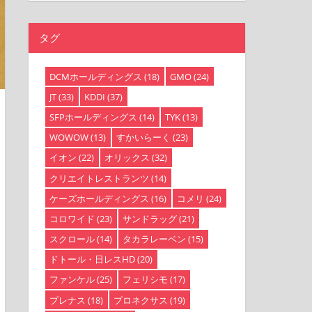
タグ
DCMホールディングス
(18)
GMO
(24)
JT
(33)
KDDI
(37)
SFPホールディングス
(14)
TYK
(13)
WOWOW
(13)
すかいらーく
(23)
イオン
(22)
オリックス
(32)
クリエイトレストランツ
(14)
ケーズホールディングス
(16)
コメリ
(24)
コロワイド
(23)
サンドラッグ
(21)
スクロール
(14)
タカラレーベン
(15)
ドトール・日レスHD
(20)
ファンケル
(25)
フェリシモ
(17)
プレナス
(18)
プロネクサス
(19)